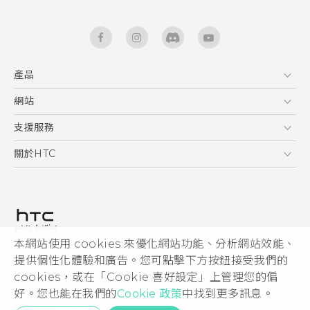
產品
5G
網站
快速入門手冊
智能手機
使用手冊
HTC Dev
支援服務
區塊鍊手機
HTC Research
服務中心
關於HTC
配件
產品有限保固說明
ESG
VIVE
公告欄
投資人
私隱政策
產品安全
本網站使用 cookies 來優化網站功能、分析網站效能、
© 2011-2026 HTC Corporation
提供個性化體驗和廣告。您可點擊下方按鈕接受我們的
加入HTC
cookies，或在「Cookie 喜好設定」上管理您的偏
HTC 法律文件
Security and Privacy Whitepaper
好。您也能在我們的
Cookie 政策
中找到更多訊息。