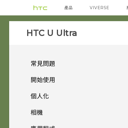
產品
VIVERSE
VIVE
智能手機
HTC U Ultra‎
常見問題
音效與顯示
開始使用
儲存空間
手機上的各種便利功能
我認為麥克風壞了。我該怎麼
個人化
做？
安全性
打開包裝與設定
如何將檔案與資料夾複製或移到
主畫面配置與字型
雙螢幕
相機
記憶卡？
能否變更手機上系統的字型樣式
應用程式
熟悉新手機的功能
觸碰指紋辨識器為何無法喚醒手
小工具與捷徑
和大小？
HTC U Ultra 概觀
相機有哪些特殊功能
拍照和錄影
新增或移除小工具面板