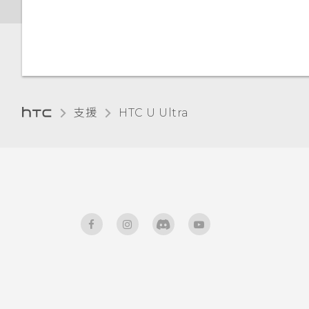
使用藍牙接收檔案
取得協助與疑難排解
手套模式
Doze 模式如何節省電池電力？
使用 NFC
為何省電模式和極致省電模式都
變成灰色停用狀態？
支援
HTC U Ultra‎
Android 中的應用程式待機如
何節省電池電力？
設定中的電池最佳化有何作用？
如何節省電池電力？