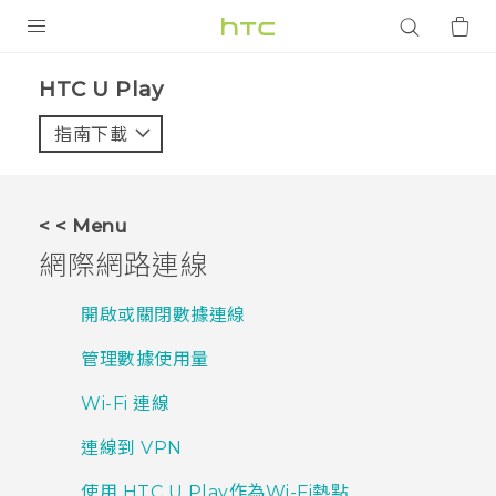
產品
HTC U Play‎
VIVE
指南下載
智能手機
G REIGNS
< < Menu
配件
網際網路連線
VIVERSE
開啟或關閉數據連線
應用程式
管理數據使用量
支援服務
Wi-Fi 連線
登入
連線到 VPN
使用 HTC U Play作為Wi-Fi熱點