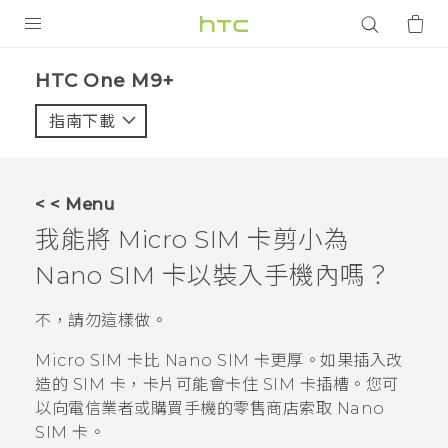
產品
HTC One M9+‎
VIVE
指南下載
智能手機
G REIGNS
< < Menu
配件
我能將 Micro SIM 卡剪小為
VIVERSE
Nano SIM
卡以裝入手機內嗎？
應用程式
不，請勿這樣做。
支援服務
Micro SIM 卡比
Nano SIM
卡更厚。如果插入改
造的 SIM 卡，卡片可能會卡住 SIM 卡插槽。您可
登入
以向電信業者或購買手機的零售商店索取
Nano
SIM
卡。