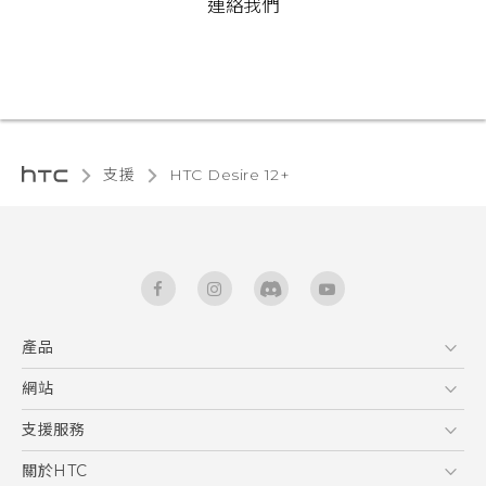
連絡我們
支援
HTC Desire 12+‎
產品
5G
網站
快速入門手冊
智能手機
使用手冊
HTC Dev
支援服務
區塊鍊手機
HTC Research
服務中心
關於HTC
配件