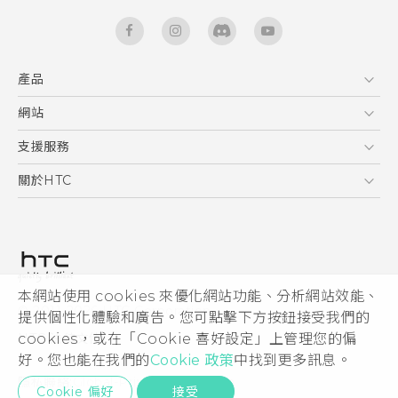
產品
5G
網站
智能手機
HTC Dev
支援服務
區塊鍊手機
HTC Research
服務中心
關於HTC
配件
產品有限保固說明
ESG
VIVE
公告欄
投資人
私隱政策
產品安全
本網站使用 cookies 來優化網站功能、分析網站效能、
© 2011-2026 HTC Corporation
提供個性化體驗和廣告。您可點擊下方按鈕接受我們的
加入HTC
HTC 法律文件
cookies，或在「Cookie 喜好設定」上管理您的偏
Security and Privacy Whitepaper
好。您也能在我們的
Cookie 政策
中找到更多訊息。
隱私聯絡:
Global-Privacy@htc.com
Cookie 偏好
接受