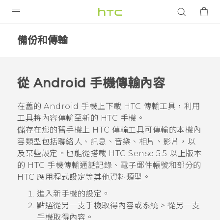
產品
備份和傳輸
VIVE
智能手機
從
Android
手機傳輸內容
G REIGNS
在舊的
Android
手機上下載
HTC 傳輸工具
，利用
配件
工具將內容傳輸至新的 HTC 手機。
儲存在您的舊手機上
HTC 傳輸工具
可傳輸的本機內
VIVERSE
容類型包括聯絡人、訊息、音樂、相片、影片，以
及某些設定。也能從搭載
HTC Sense
5.5 以上版本
應用程式
的 HTC 手機傳輸通話記錄、電子郵件帳號和部分的
支援服務
HTC 應用程式設定等其他資料類型。
進入新手機的設定。
登入
點選
從另一支手機取得內容
或
系統
>
從另一支
手機取得內容
。