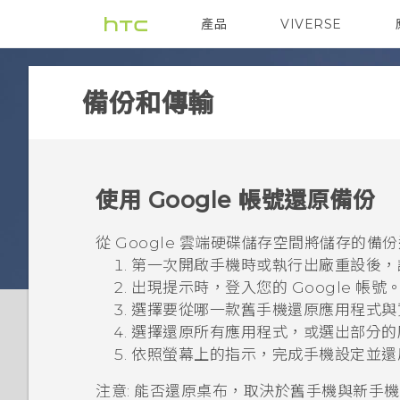
產品
VIVERSE
VIVE
智能手機
備份和傳輸
使用
Google
帳號還原備份
從
Google 雲端硬碟
儲存空間將儲存的備份還
第一次開啟手機時或執行出廠重設後，
出現提示時，登入您的
Google
帳號
選擇要從哪一款舊手機還原應用程式與
選擇還原所有應用程式，或選出部分的
依照螢幕上的指示，完成手機設定並還
注意:
能否還原桌布，取決於舊手機與新手機