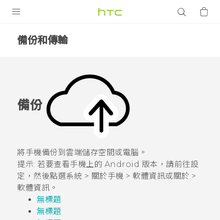
產品
備份和傳輸
VIVE
智能手機
G REIGNS
備份
配件
VIVERSE
將手機備份到雲端儲存空間或電腦。
應用程式
提示:
若要查看手機上的
Android
版本，請前往設
支援服務
定
，然後點選
系統
>
關於手機
>
軟體資訊
或
關於
>
軟體資訊
。
登入
無標題
無標題