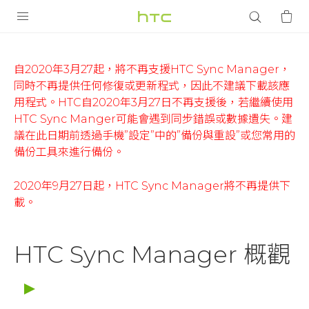
HTC
Sync
產品
自2020年3月27起，將不再支援HTC Sync Manager，
Manager
同時不再提供任何修復或更新程式，因此不建議下載該應
VIVE
用程式。HTC自2020年3月27日不再支援後，若繼續使用
概
HTC Sync Manger可能會遇到同步錯誤或數據遺失。建
智能手機
議在此日期前透過手機”設定”中的”備份與重設”或您常用的
觀
備份工具來進行備份。
G REIGNS
|
VIVERSE
2020年9月27日起，HTC Sync Manager將不再提供下
配件
載。
應用程式
HTC
支援服務
HTC Sync Manager 概觀
香
登入
港