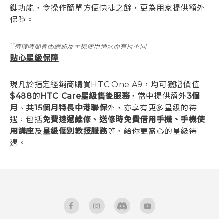
鍵功能，令操作簡單方便快捷之餘，更為用家提供額外
保障。
**
待機時間會因網絡及手機使用情況而有所不同
貼心星級保障
現凡於指定經銷商購買HTC One A9，均可獲贈價值
$488
的
HTC Care星級售後服務
，當中提供額外
3個
月
、
共15個月特長中港聯保
外，亦享有更多星級的待
遇，包括
免費速遞維修、送修時免費借用手機、手機使
用講座
及
星級個別教授服務
等，給你更窩心的星級待
遇。