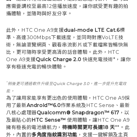
應需要調校至最高12倍播放速度，讓你感受更有趣的拍
攝體驗，並隨時與好友分享。
此外，HTC One A9支援
dual-mode LTE Cat.6
標
準、高達300Mbps下載速度，並同時對應VoLTE技
術，無論瀏覽網頁、觀看串流影片或下載檔案皆暢快無
比，更可隨時享受更高清的話音體驗。此外，HTC
One A9支援
Quick Charge 2.0
快速充電技術*，讓你
享有極速充電的暢快體驗。
*
稍後更可通過軟件升級至
Quick Charge 3.0
，進一步提升充電效
能。
為了讓用家能享有更出色的使用體驗，HTC One A9採
用了最新
Android™6.0
作業系統及HTC Sense、最新
八核心處理器
Qualcomm® Snapdragon™ 617
，以
及最貼心的
HTC Sense™
使用體驗，讓HTC One A9
擁有極長的電池續航力，
待機時間更可長達18 天
**。此
外，內置的
多角度指紋識別功能
，支援一鍵解鎖及主頁