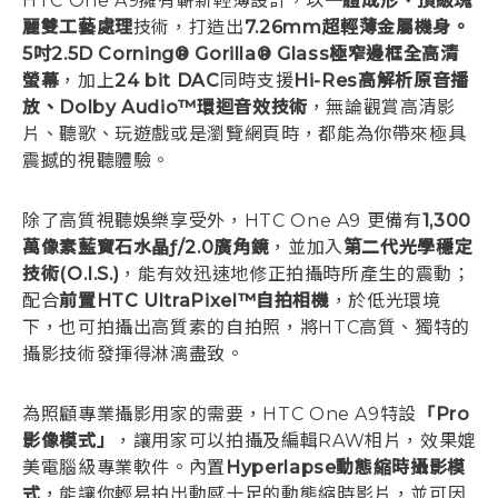
HTC One A9擁有嶄新輕薄設計，以
一體成形、頂級瑰
麗雙工藝處理
技術，打造出
7.26mm超輕薄金屬機身。
5吋2.5D Corning® Gorilla® Glass極窄邊框全高清
螢幕
，加上
24 bit DAC
同時支援
Hi-Res高解析原音播
放、Dolby Audio™環迴音效技術
，無論觀賞高清影
片、聽歌、玩遊戲或是瀏覽網頁時，都能為你帶來極具
震撼的視聽體驗。
除了高質視聽娛樂享受外，HTC One A9 更備有
1,300
萬像素藍寶石水晶ƒ/2.0廣角鏡
，並加入
第二代光學穩定
技術(O.I.S.)
，能有效迅速地修正拍攝時所產生的震動；
配合
前置HTC UltraPixel™自拍相機
，於低光環境
下，也可拍攝出高質素的自拍照，將HTC高質、獨特的
攝影技術發揮得淋漓盡致。
為照顧專業攝影用家的需要，HTC One A9特設
「Pro
影像模式」
，讓用家可以拍攝及編輯RAW相片，效果媲
美電腦級專業軟件。內置
Hyperlapse動態縮時攝影模
式
，能讓你輕易拍出動感十足的動態縮時影片，並可因