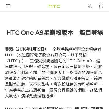
產品
VIVE
HTC One A9星鑽粉版本 觸目登場
智能手機
G REIGNS
香港（2016年1月19日）
－全球手機創新與設計領導者
配件
HTC（宏達國際電子股份有限公司，以下簡稱
『HTC』）一直備受消費者關注的HTC One A9，繼
VIVERSE
早前推出月石銀、碳晶灰、寶石金及石榴紅之後，現將
加推女生們愛不釋手的星鑽粉版本。以淡淡的淺粉紅色
應用程式
營造清新優雅的時尚美感，配合纖薄典雅的設計，簡約
且甜美之餘，又不失型格。喜歡粉紅色的你可趁著新一
支援服務
年為手機換上亮麗新色，展現高貴優雅的個性，打造個
人風格，演繹潮流最新指標。
登入