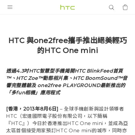
產品
VIVE
HTC 與one2free攜手推出絕美輕巧
智能手機
的HTC One mini
G REIGNS
配件
透過4.3吋HTC智慧型手機揭開HTC BlinkFeed首頁
™、HTC Zoe™動態相片集、HTC BoomSound™音
VIVERSE
響完整體驗及 one2free PLAYGROUND最新推出的
「多fun相機」應用程式
應用程式
支援服務
[香港，2013年8月6日]
– 全球手機創新與設計領導者
HTC（宏達國際電子股份有限公司，以下簡稱
登入
『HTC』）今日於香港推出HTC One mini，並成為亞
太區首個接受用家預訂HTC One mini的城市，同時亦