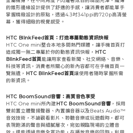
金屬機身，在不同角度下閃耀著炫目的精品光澤。纖薄
的錐形邊緣設計提供了舒適的手感，讓消費者都能單手
掌握精緻設計的原點，透過4.3吋341ppi的720p高清螢
幕，獲得細緻的視覺感受。
HTC BlinkFeed首頁：打造專屬動態資訊快報
HTC One mini整合本地多間熱門媒體，讓手機首頁打
造成獨一無二專屬於你的動態資訊快報，
HTC
BlinkFeed首頁
能讓用家查看新聞、社交網絡、音樂、
科技等資訊，消費者所關心的新內容都可在手機首頁一
覽無遺，
HTC BlinkFeed首頁
讓使用者隨時掌握所需
的新資訊。
HTC BoomSound音響：高質音色享受
HTC One mini所內建
HTC BoomSound音響
，採用
雙前置立體聲揚聲器、內置擴音器以及Beats Audio™
音效技術，不論觀看影片、聆聽音樂或玩遊戲時，都可
表現飽滿的聲音與細膩層次，宛如親臨現場的立體音
效。還能透過音樂全賞功能，在播放音樂的同時，利用