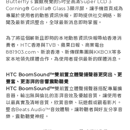
Butterfly s 震撼視覺的5吋全高清Super LCD 3
Corning® Gorilla® Glass 3顯示屏，讓手機首頁成為
專屬於使用者的動態資訊快報，即時提供社交網絡、新
聞及最新資訊整合，全球最新消息即時掌握。
為了將這個嶄新且即時的本地動態資訊快報帶給香港消
費者，HTC香港與TVB、蘋果日報、商業電台
881903.com、新浪香港、新傳媒集團與KKBOX等多
家本地領先媒體合作，為使用者提供最新的媒體消息。
HTC BoomSound™雙前置立體聲揚聲器更突出、更
豐富、更澎湃的音響震動聽覺
HTC BoomSound™
雙前置立體聲揚聲器搭配專屬擴
音器，輸出無與倫比的澎湃音效及優越音質，讓使用者
以最真實及清晰音質，欣賞音樂、玩遊戲或觀看影片。
整合Beats Audio™音效體驗，讓聆聽者與好友分享音
樂，震動聽覺神經。