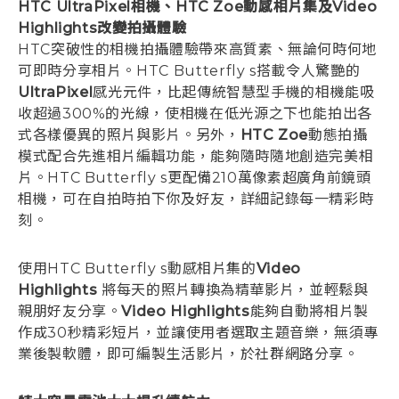
HTC UltraPixel相機、HTC Zoe動感相片集及Video
Highlights改變拍攝體驗
HTC突破性的相機拍攝體驗帶來高質素、無論何時何地
可即時分享相片。HTC Butterfly s搭載令人驚艷的
UltraPixel
感光元件，比起傳統智慧型手機的相機能吸
收超過300%的光線，使相機在低光源之下也能拍出各
式各樣優異的照片與影片。另外，
HTC Zoe
動態拍攝
模式配合先進相片編輯功能，能夠隨時隨地創造完美相
片。HTC Butterfly s更配備210萬像素超廣角前鏡頭
相機，可在自拍時拍下你及好友，詳細記錄每一精彩時
刻。
使用HTC Butterfly s動感相片集的
Video
Highlights
將每天的照片轉換為精華影片，並輕鬆與
親朋好友分享。
Video Highlights
能夠自動將相片製
作成30秒精彩短片，並讓使用者選取主題音樂，無須專
業後製軟體，即可編製生活影片，於社群網路分享。