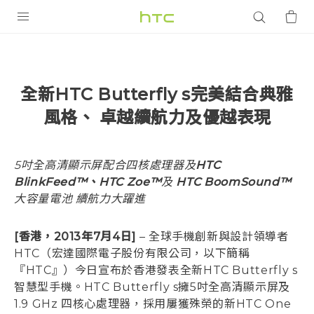
產品
VIVE
全新HTC Butterfly s完美結合典雅
智能手機
風格、 卓越續航力及優越表現
G REIGNS
配件
5吋全高清顯示屏配合四核處理器及
HTC
BlinkFeed™、HTC Zoe™
及
HTC BoomSound™
VIVERSE
大容量電池 續航力大躍進
應用程式
[香港，2013年7月4日]
– 全球手機創新與設計領導者
支援服務
HTC（宏達國際電子股份有限公司，以下簡稱
『HTC』）今日宣布於香港發表全新HTC Butterfly s
登入
智慧型手機。HTC Butterfly s擁5吋全高清顯示屏及
1.9 GHz 四核心處理器，採用屢獲殊榮的新HTC One