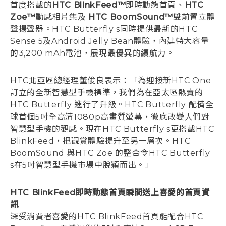
首度搭載的
HTC BlinkFeed™
即時動態首頁、
HTC
Zoe™
動感相片集及
HTC BoomSound™
雙前置立體
聲揚聲器。HTC Butterfly s同時提供最新的HTC
Sense 5及Android Jelly Bean體驗，內建特大容量
的3,200 mAh電池，展現最優異的續航力。
HTC北亞區總經理董俊良表示：「為迎接新HTC One
訂立的全新智慧型手機標準，我們為在亞太區熱賣的
HTC Butterfly 進行了升級。HTC Butterfly 配備全
球首個5吋全高清1080p高畫質螢幕，徹底改變人們對
智慧型手機的觀感。現在HTC Butterfly s更搭載HTC
BlinkFeed，把觀賞體驗提升至另一層次。HTC
BoomSound 與HTC Zoe 的整合令HTC Butterfly
s在5吋智慧型手機市場中脫穎而出。」
HTC BlinkFeed即時動態首頁瞬間送上喜愛的首頁資
訊
深受消費者喜愛的HTC BlinkFeed首頁能配合HTC