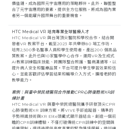
價值鏈，成為國際元宇宙應用的策略夥伴。此外，聯盟整
合了元宇宙應用的要素，提供全方位服務，將成為國內業
者另一個能躍升國際舞台的重要機會。
HTC Medical VR 培育專業全球醫療人才
HTC Medical VR 與台灣頂尖醫院和學校合作，結合開
發者VR 教案平台，截至2023 年共舉辦80 場工作坊，
培育2,500多名醫事人員和學生使用者，產出200 個高品
質教案。此外也與10家醫學中心合作，運用VR及生成式
AI教案訓練臨床技能、跨團隊整合照護、醫病溝通等，以
提升病人安全和醫療品質。平台可提升學生學習效果和信
心，並能客觀評估學習結果和輔導介入方式，擴增老師的
教學能力。
案例：與臺中榮民總醫院合作推動CPR心肺復甦術XR訓
練計畫
HTC Medical VR 與臺中榮民總醫院攜手研發頂尖CPR
心肺復甦術XR 訓練方案。將VIVE手部追蹤器、精準的
手勢辨識技術與XR Elite頭戴式顯示器結合，創造一個前
瞻的CPR訓練體驗，不僅打破傳統CPR訓練中的空間與
設備限制，還透過提供高度真實的緊急情境模擬，使訓練