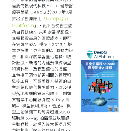
需要倚賴現代科技。HTC 健康醫
療事業部 DeepQ 於2019年9月
DeepQ AI
推出了醫療應用「
Platform
」，此平台使醫生能
夠自行訓練AI 來判定醫學影像，
無需投資高昂的硬體成本，即可
在雲端開發AI 模型。2023 年版
本更提供了更完整的AI 洞察力報
告、相關深度學習量化指標和統
計數據、新增的內建預訓練模型
和資料集，及模型優化的捷徑，
並包括了落地部署相關的管理和
監控工具，可顯著提升醫師的自
主訓練和優化模型能力，以及模
型落地部署的管理和應用。例如
某醫學中心開發胸腔 X-Ray 氣
胸AI 模型偵測技術，透過AI 模
型主動偵測平均每月超過5000
張胸腔 X-Ray 拍攝量並以簡訊
主動通報，於導入後大幅提升緊
急通報率（提升約13%）和2 小