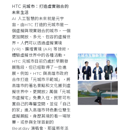
HTC 元城市：打造虛實融合的
未來生活
AI 人工智慧的未來就是元宇
宙，由HTC 打造的元城市是一
個虛擬與現實融合的城市，一個
更加開放、多元、包容的虛擬世
界。人們可以透過虛擬實境
(VR)、擴增實境 (AR) 等技術，
體驗虛擬世界中的各種活動。
HTC 元城市目前仍處於早期發
展階段，但已經取得了一些進
展。例如，HTC 與高雄市政府
合作打造「元城市示範城」，將
高雄市的著名景點和文化搬到虛
擬世界中，更開放2 萬個「元城
市虛擬宅」免費入住，民眾可布
置自己的專屬空間，並從「自己
的家」進入高雄市特色數位雙生
虛擬展館，身歷其境的看一場球
賽，或參與全球首創的
Beatday 演唱會、耶誕新年派