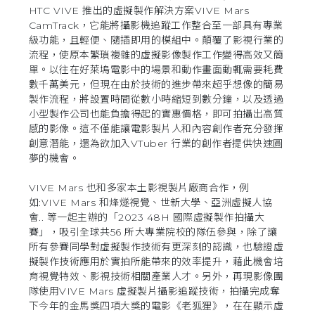
HTC VIVE 推出的虛擬製作解決方案VIVE Mars
CamTrack，它能將攝影機追蹤工作整合至一部具有專業
級功能，且輕便、隨插即用的模組中。顛覆了影視行業的
流程，使原本繁瑣複雜的虛擬影像製作工作變得高效又簡
單。以往在好萊塢電影中的場景和動作畫面動輒需要耗費
數千萬美元，但現在由於技術的進步帶來超乎想像的簡易
製作流程，將設置時間從數小時縮短到數分鐘，以及透過
小型製作公司也能負擔得起的實惠價格，即可拍攝出高質
感的影像。這不僅能讓電影製片人和內容創作者充分發揮
創意潛能，還為欲加入VTuber 行業的創作者提供快速圓
夢的機會。
VIVE Mars 也和多家本土影視製片廠商合作，例
如:VIVE Mars 和烽燧視覺、世新大學、亞洲虛擬人協
會.. 等一起主辦的「2023 48H 國際虛擬製作拍攝大
賽」，吸引全球共56 所大專業院校的隊伍參與，除了讓
所有參賽同學對虛擬製作技術有更深刻的認識，也驗證虛
擬製作技術應用於實拍所能帶來的效率提升，藉此機會培
育視覺特效、影視技術相關產業人才。另外，再現影像團
隊使用VIVE Mars 虛擬製片攝影追蹤技術，拍攝完成奪
下今年的金馬獎四項大獎的電影《老狐狸》，在在顯示虛