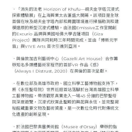
．「消失的法老 Horizon of Khufu—胡夫金字塔沉浸式
探索體驗展」在上海興業太古滙盛大開幕。該項目是全球
首個在埃及胡夫金字塔內部和周圍環境進行掃描勘測和建
模還原的新型沉浸式體驗，由法國Emissive工作室開創
的Excurio 品牌與美國哈佛大學吉薩項目（Giza
Project）團隊共同耗時三年時間完成，並由「博新元宇
宙」與VIVE Arts 首次引進到亞洲。
．與倫敦加吉利藝術中心（Gazelli Art House）合作籌
辦知名多媒體藝術家程然的首部VR 作品《惑》
（Always I Distrust, 2020）在英倫的首次呈獻。
．在數位部及高雄市政府、國立科學工藝博物館支持下，
將《永恆聖母院》世界巡迴首站落腳於台灣高雄國立科學
工藝博物館，帶領觀眾真實走入一場45 分鐘的巴黎聖母
院深度遊覽，沉浸式欣賞此聖殿的興起與永恆，並完整揭
秘館藏重要文物及藝術資產，是一次數位化時代對傳統文
化遺產的創新呈現。
．於法國巴黎奧塞美術館（Musee d'Orsay）舉辦的指