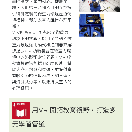
面臨孤立、壓力和心理健康問
題，因此這一合作的目的在於提
供特殊定製的微重力環境虛擬情
境模擬，幫助太空人維持心理平
衡。
VIVE Focus 3 克服了微重力
環境下的挑戰，採用了特殊的微
重力環境類比模式和控制器來解
決過去VR 頭顯裝置在微重力環
境中的追蹤和定位問題。VR 虛
擬實境療法包括360度影片，幫
助太空人放鬆和冥想，並提供富
有吸引力的情境內容，如日落、
與海豚共泳等，以維持太空人的
心理健康。
用VR 開拓教育視野，打造多
元學習管道