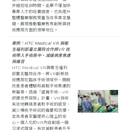
步縮短培訓時間。此舉不僅加快
專業人才的培養速度，也為提升
整體醫療服務質量及效率奠定基
礎，展現推動醫療教育創新與技
術應用方面的領導地位。
案例：HTC Medical VR 與衛
生福利部臺北醫院合作將VR 技
術帶入手術房中，減緩病患焦慮
與痛苦
HTC Medical VR與衛生福利
部臺北醫院合作，將VR創新技
術應用在臨床手術領域中，開啟
改善患者體驗和減輕手術焦慮的
新篇章。透過「虛擬手術—VR
舒適世界探險」計畫，VR技術
有效地轉換患者對手術的感受，
減少傳統手術前的擔憂和恐懼，
並為患者家屬提供心理上的安
心。個人化的VR內容創造一個
沉浸式環境，有效減輕患者在手