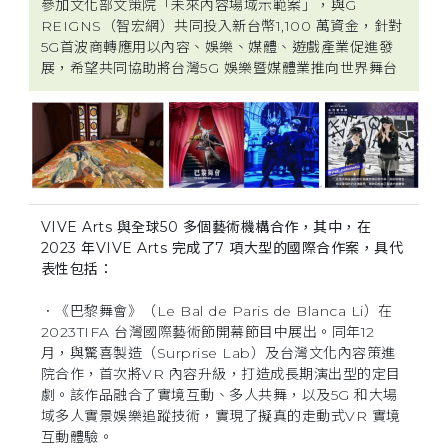
參加文化部文策院「未來內容場域示範案」，與G
與
REIGNS（智宏網）共同投入新台幣1,100 萬資金，針對
5G首波商轉應用以內容、娛樂、媒體、遊戲產業促進發
展，希望共同協助將台灣5G 娛樂暨媒體業推向世界舞台
貢
獻
-
VIVE Arts 與全球50 多個藝術機構合作，其中，在
宏
2023 年VIVE Arts 完成了7 項大型的國際合作案，具代
表性包括：
達
．《巴黎舞會》（Le Bal de Paris de Blanca Li）在
電
2023TIFA 台灣國際藝術節開幕節目中展出。同年12
月，與驚喜製造（Surprise Lab）及台灣文化內容策進
院合作，首次將VR 內容升級，打造成長期演出型的定目
劇。該作品融合了實境互動、多人共舞，以及5G 和大場
域多人實景娛樂追蹤技術，實現了擬真的走動式VR 實境
互動體驗。