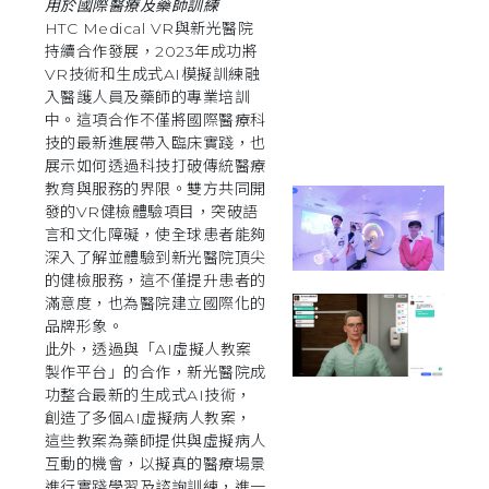
用於國際醫療及藥師訓練
HTC Medical VR與新光醫院
持續合作發展，2023年成功將
VR技術和生成式AI模擬訓練融
入醫護人員及藥師的專業培訓
中。這項合作不僅將國際醫療科
技的最新進展帶入臨床實踐，也
展示如何透過科技打破傳統醫療
教育與服務的界限。雙方共同開
發的VR健檢體驗項目，突破語
言和文化障礙，使全球患者能夠
深入了解並體驗到新光醫院頂尖
的健檢服務，這不僅提升患者的
滿意度，也為醫院建立國際化的
品牌形象。
此外，透過與「AI虛擬人教案
製作平台」的合作，新光醫院成
功整合最新的生成式AI技術，
創造了多個AI虛擬病人教案，
這些教案為藥師提供與虛擬病人
互動的機會，以擬真的醫療場景
進行實踐學習及諮詢訓練，進一