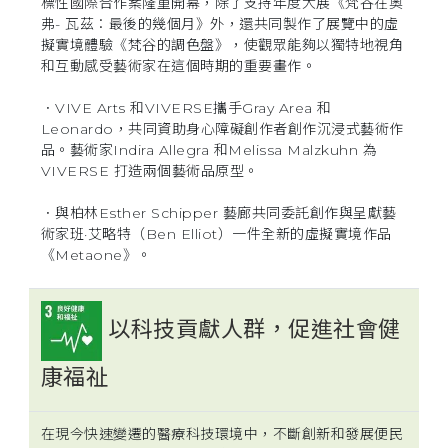
標性國際合作案隆重開幕，除了支持年度大展《梵谷在奧
弗- 瓦茲：最後的幾個月》外，還共同製作了展覽中的虛
擬實境體驗《梵谷的調色盤》，使觀眾能夠以獨特地視角
和互動感受藝術家在這個時期的重要畫作。
．VIVE Arts 和VIVERSE攜手Gray Area 和
Leonardo，共同資助身心障礙創作者創作沉浸式藝術作
品。藝術家Indira Allegra 和Melissa Malzkuhn 為
VIVERSE 打造兩個藝術品原型。
．與柏林Esther Schipper 藝廊共同委託創作與呈獻藝
術家班·艾略特（Ben Elliot）一件全新的虛擬實境作品
《Metaone》。
以科技貢獻人群，促進社會健
康福祉
在現今快速變遷的醫療科技環境中，不斷創新和發展便民