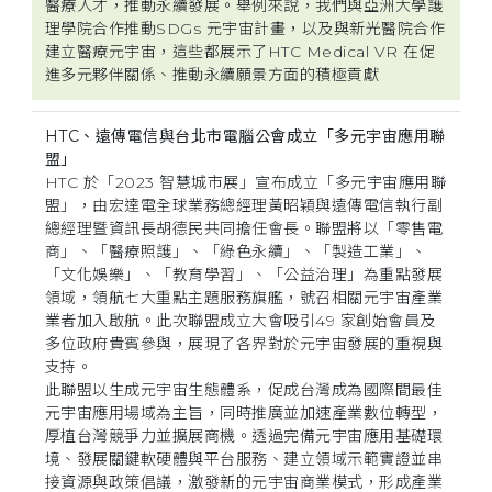
醫療人才，推動永續發展。舉例來說，我們與亞洲大學護
理學院合作推動SDGs 元宇宙計畫，以及與新光醫院合作
建立醫療元宇宙，這些都展示了HTC Medical VR 在促
進多元夥伴關係、推動永續願景方面的積極貢獻
HTC、遠傳電信與台北市電腦公會成立「多元宇宙應用聯
盟」
HTC 於「2023 智慧城市展」宣布成立「多元宇宙應用聯
盟」，由宏達電全球業務總經理黃昭穎與遠傳電信執行副
總經理暨資訊長胡德民共同擔任會長。聯盟將以「零售電
商」、「醫療照護」、「綠色永續」、「製造工業」、
「文化娛樂」、「教育學習」、「公益治理」為重點發展
領域，領航七大重點主題服務旗艦，號召相關元宇宙產業
業者加入啟航。此次聯盟成立大會吸引49 家創始會員及
多位政府貴賓參與，展現了各界對於元宇宙發展的重視與
支持。
此聯盟以生成元宇宙生態體系，促成台灣成為國際間最佳
元宇宙應用場域為主旨，同時推廣並加速產業數位轉型，
厚植台灣競爭力並擴展商機。透過完備元宇宙應用基礎環
境、發展關鍵軟硬體與平台服務、建立領域示範實證並串
接資源與政策倡議，激發新的元宇宙商業模式，形成產業