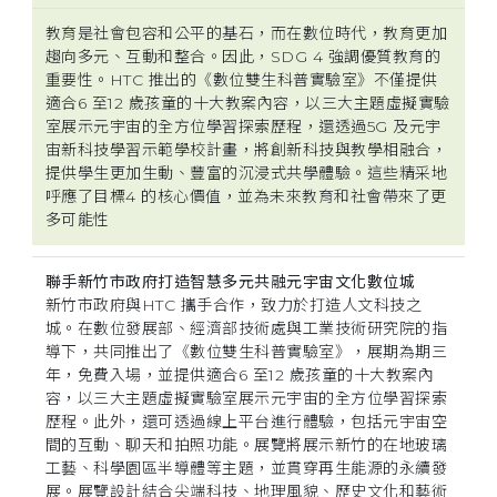
教育是社會包容和公平的基石，而在數位時代，教育更加
趨向多元、互動和整合。因此，SDG 4 強調優質教育的
重要性。HTC 推出的《數位雙生科普實驗室》不僅提供
適合6 至12 歲孩童的十大教案內容，以三大主題虛擬實驗
室展示元宇宙的全方位學習探索歷程，還透過5G 及元宇
宙新科技學習示範學校計畫，將創新科技與教學相融合，
提供學生更加生動、豐富的沉浸式共學體驗。這些精采地
呼應了目標4 的核心價值，並為未來教育和社會帶來了更
多可能性
聯手新竹市政府打造智慧多元共融元宇宙文化數位城
新竹市政府與HTC 攜手合作，致力於打造人文科技之
城。在數位發展部、經濟部技術處與工業技術研究院的指
導下，共同推出了《數位雙生科普實驗室》，展期為期三
年，免費入場，並提供適合6 至12 歲孩童的十大教案內
容，以三大主題虛擬實驗室展示元宇宙的全方位學習探索
歷程。此外，還可透過線上平台進行體驗，包括元宇宙空
間的互動、聊天和拍照功能。展覽將展示新竹的在地玻璃
工藝、科學園區半導體等主題，並貫穿再生能源的永續發
展。展覽設計結合尖端科技、地理風貌、歷史文化和藝術