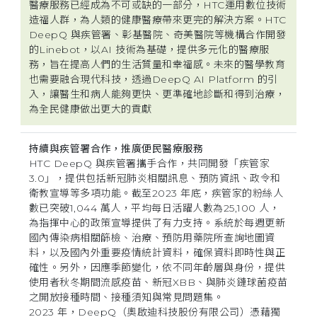
醫療服務已經成為不可或缺的一部分，HTC運用數位技術
造福人群，為人類的健康醫療帶來更完的解決方案。HTC
DeepQ 與疾管署、彰基醫院、奇美醫院等機構合作開發
的Linebot，以AI 技術為基礎，提供多元化的醫療服
務，旨在提高人們的生活質量和幸福感。未來的醫學教育
也需要融合現代科技，透過DeepQ AI Platform 的引
入，讓醫生和病人能夠更快、更準確地診斷和得到治療，
為全民健康做出更大的貢獻
持續與疾管署合作，推廣便民醫療服務
HTC DeepQ 與疾管署攜手合作，共同開發「疾管家
3.0」，提供包括新冠肺炎相關訊息、預防資訊、政令和
衛教宣導等多項功能。截至2023 年底，疾管家的粉絲人
數已突破1,044 萬人，平均每日活躍人數為25,100 人，
為指揮中心的政策宣導提供了有力支持。系統於每週更新
國內傳染病相關篩檢、治療、預防用藥院所查詢地圖資
料，以及國內外重要疫情統計資料，確保資料即時性與正
確性。另外，因應季節變化，依不同年齡層與身份，提供
使用者秋冬期間流感疫苗、新冠XBB、與肺炎鏈球菌疫苗
之開放接種時間、接種須知與常見問題集。
2023 年，DeepQ（奧啟迪科技股份有限公司）憑藉獨