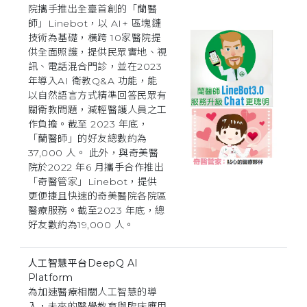
院攜手推出全臺首創的「蘭醫
師」Linebot，以 AI+ 區塊鏈
技術為基礎，橫跨 10家醫院提
供全面照護，提供民眾實地、視
訊、電話混合門診，並在2023
年導入AI 衛教Q&A 功能，能
以自然語言方式精準回答民眾有
關衛教問題，減輕醫護人員之工
作負擔。截至 2023 年底，
「蘭醫師」的好友總數約為
37,000 人。 此外，與奇美醫
院於2022 年6 月攜手合作推出
「奇醫管家」Linebot，提供
更便捷且快速的奇美醫院各院區
醫療服務。截至2023 年底，總
好友數約為19,000 人。
人工智慧平台DeepQ AI
Platform
為加速醫療相關人工智慧的導
入，未來的醫學教育與臨床應用