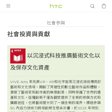
社
會
產品
社會參與
參
VIVE
社會投資與貢獻
與
智能手機
-
以沉浸式科技推廣藝術文化以
G REIGNS
及保存文化資產
社
VIVERSE
配件
應用程式
會
VIVE Arts 率先將VR、XR和元宇宙等沉浸式技術應用於
藝術和文化領域，開創了突破性的數位藝術作品和體驗，
支援服務
激發了藝術家和創作者的無限創意，同時保護了世界的遺
投
產和文化。這種創新不僅為觀眾提供了全新的參與方式和
登入
擴展途徑，也將藝術提升到了一個全新的境界。積極參與
資
5G 內容力技術力跨域創新生態系計畫，於2023 年特別