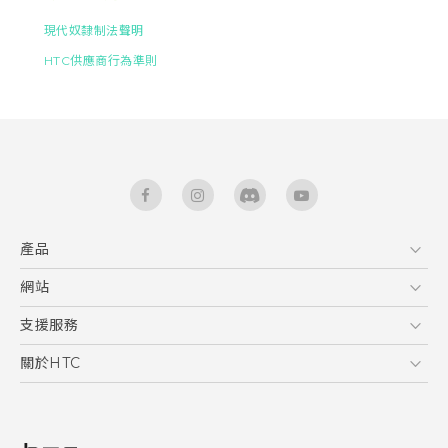
現代奴隸制法聲明
HTC供應商行為準則
產品
5G
網站
智能手機
HTC Dev
支援服務
區塊鍊手機
HTC Research
服務中心
關於HTC
配件
產品有限保固說明
ESG
VIVE
公告欄
投資人