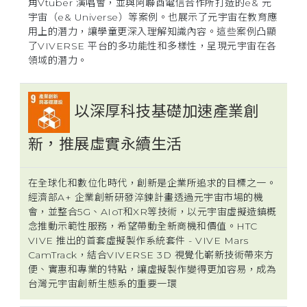
角Vtuber 演唱會，並與阿聯酋電信合作所打造的e& 元
宇宙（e& Universe）等案例。也展示了元宇宙在教育應
用上的潛力，讓學童更深入理解知識內容。這些案例凸顯
了VIVERSE 平台的多功能性和多樣性，呈現元宇宙在各
領域的潛力。
以深厚科技基礎加速產業創
新，推展虛實永續生活
在全球化和數位化時代，創新是企業所追求的目標之一。
經濟部A+ 企業創新研發淬鍊計畫透過元宇宙市場的機
會，並整合5G、AIoT和XR等技術，以元宇宙虛擬造鎮概
念推動示範性服務，希望帶動全新商機和價值。HTC
VIVE 推出的首套虛擬製作系統套件 - VIVE Mars
CamTrack，結合VIVERSE 3D 視覺化嶄新技術帶來方
便、實惠和專業的特點，讓虛擬製作變得更加容易，成為
台灣元宇宙創新生態系的重要一環