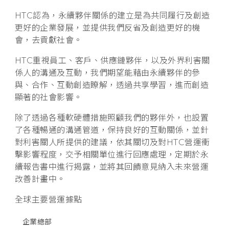
人
HTC認為，永續夥伴關係的建立是為共同履行及創造
更好的企業發展，並提供我們反省及創造更好的機
聯
會，去貢獻社會。
HTC重視員工、客戶、供應鏈夥伴，以及外界利害關
絡
係人的溝通及互動，我們期望能藉由永續夥伴的參
與、合作、互動創造瞭解，透過共享學習，進而創造
資
顯著的社會影響。
訊
除了透過各種軟硬體措施照顧我們的夥伴外，也設置
了各種暢通的溝通管道，保持良好的互動關係，並針
對利害關人所提供的建議，依其關切及對HTC營運衝
-
擊影響程度，交予相關單位進行回應處理，定期於永
續報告書中進行揭露，並將其回饋意見納入未來營運
宏
改善計畫中。
達
全球主要營運據點
電
企業總部