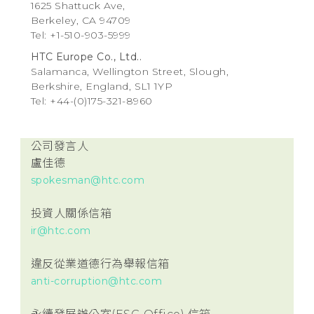
1625 Shattuck Ave,
Berkeley, CA 94709
Tel: +1-510-903-5999
HTC Europe Co., Ltd..
Salamanca, Wellington Street, Slough,
Berkshire, England, SL1 1YP
Tel: +44-(0)175-321-8960
公司發言人
盧佳德
spokesman@htc.com
投資人關係信箱
ir@htc.com
違反從業道德行為舉報信箱
anti-corruption@htc.com