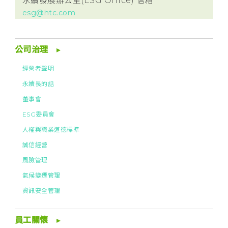
永續發展辦公室(ESG Office) 信箱
esg@htc.com
公司治理
經營者聲明
永續長的話
董事會
ESG委員會
人權與職業道德標準
誠信經營
風險管理
氣候變遷管理
資訊安全管理
員工關懷