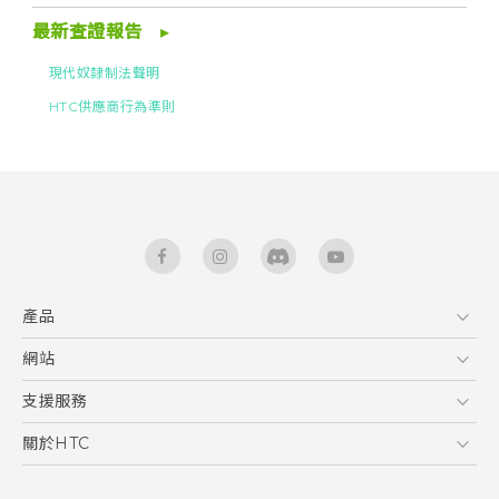
最新查證報告
現代奴隸制法聲明
HTC供應商行為準則
產品
5G
網站
智能手機
HTC Dev
支援服務
區塊鍊手機
HTC Research
服務中心
關於HTC
配件
產品有限保固說明
ESG
VIVE