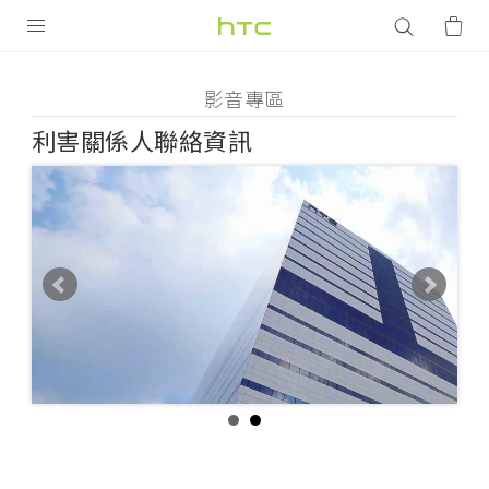
影
音
產品
影音專區
專
利害關係人聯絡資訊
VIVE
區
智能手機
-
G REIGNS
利
VIVERSE
配件
應用程式
害
支援服務
關
登入
係