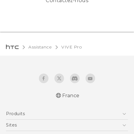
Contactez-nous
Assistance
VIVE Pro‎
France
Produits
Smartphones
Sites
5G