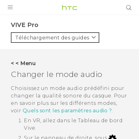
PRODUITS
VIVE Pro‎
VIVE
Téléchargement des guides
G REIGNS
SMARTPHONES
< < Menu
ACCESSOIRES
Changer le mode audio
VIVERSE
Choisissez un mode audio prédéfini pour
changer la qualité sonore du casque. Pour
ASSISTANCE
en savoir plus sur les différents modes,
Appareils HTC & Accessoires
voir
Quels sont les paramètres audio ?
.
Connexion
En VR, allez dans le
Tableau de bord
Vive
.
Sur le panneau de droite, sous
,