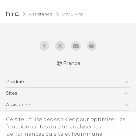
Assistance
VIVE Pro‎
France
Produits
Smartphones
Sites
5G
HTC Vive
Assistance
Vive
HTC Dev
Assistance
À propos de HTC
Ce site utilise des cookies pour optimiser les
Accessoires
HTC Pro
eCommerce Support
fonctionnalités du site, analyser les
ESG
performances du site et fournir une