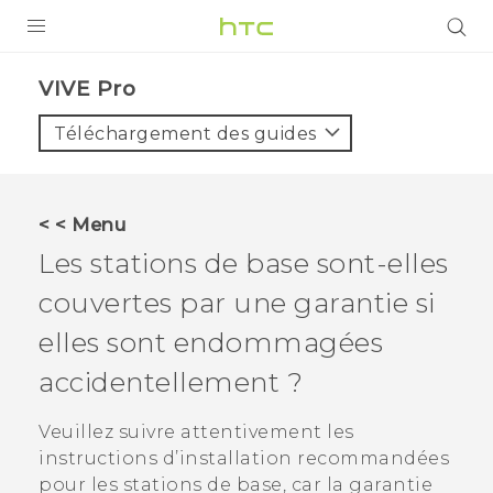
PRODUITS
VIVE Pro‎
VIVE
Téléchargement des guides
G REIGNS
SMARTPHONES
< < Menu
ACCESSOIRES
Les stations de base sont-elles
VIVERSE
couvertes par une garantie si
elles sont endommagées
ASSISTANCE
accidentellement ?
Appareils HTC & Accessoires
Connexion
Veuillez suivre attentivement les
instructions d’installation recommandées
pour les stations de base, car la garantie