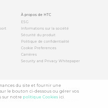
À propos de HTC
ESG
ort
Informations sur la société
Sécurité du produit
Politique de confidentialité
Cookie Preferences
Carrières
Security and Privacy Whitepaper
rmances du site et fournir une
011-2026 HTC Corporation
Mentions Légales
sur le bouton ci-dessous ou gérer vos
s sur notre
politique Cookies
ici.
act confidentialité:
Global-Privacy@htc.com