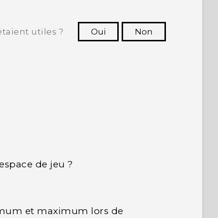
taient utiles ?
Oui
Non
utres à voir les informations les plus
utiles.
espace de jeu ?
nimum et maximum lors de