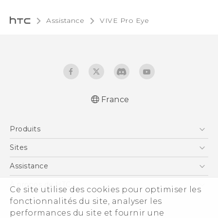
Assistance
VIVE Pro Eye‎
France
Produits
Smartphones
Sites
5G
HTC Vive
Assistance
Vive
HTC Dev
Assistance
À propos de HTC
Ce site utilise des cookies pour optimiser les
Accessoires
HTC Pro
eCommerce Support
fonctionnalités du site, analyser les
ESG
performances du site et fournir une
Informations sur la société