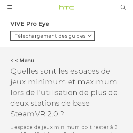
PRODUITS
VIVE Pro Eye‎
VIVE
Téléchargement des guides
G REIGNS
SMARTPHONES
< < Menu
ACCESSOIRES
Quelles sont les espaces de
VIVERSE
jeux minimum et maximum
lors de l’utilisation de plus de
ASSISTANCE
deux stations de base
Appareils HTC & Accessoires
Connexion
SteamVR
2.0 ?
L’espace de jeux minimum doit rester à 2