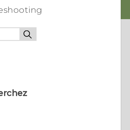
leshooting
erchez