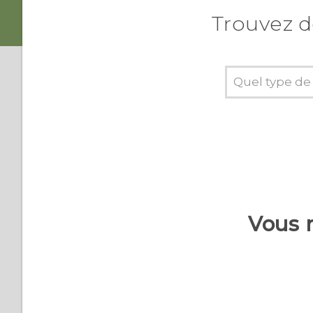
photo a des rayures
certificats numériques
Trouvez d
avec votre téléphone
J'ai des problèmes pour
prendre des bonnes
Mon téléphone affiche un
photos
message 'décrypter la
mémoire'
J’ai oublié le mot de passe
de ma boîte sécurisée.
Vous 