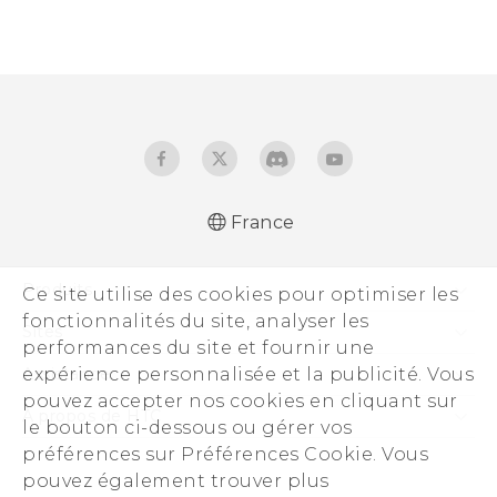
France
Produits
Ce site utilise des cookies pour optimiser les
fonctionnalités du site, analyser les
Smartphones
Sites
performances du site et fournir une
5G
HTC Vive
expérience personnalisée et la publicité. Vous
Assistance
Vive
pouvez accepter nos cookies en cliquant sur
HTC Dev
Assistance
À propos de HTC
le bouton ci-dessous ou gérer vos
Accessoires
HTC Pro
eCommerce Support
préférences sur Préférences Cookie. Vous
ESG
pouvez également trouver plus
Informations sur la société