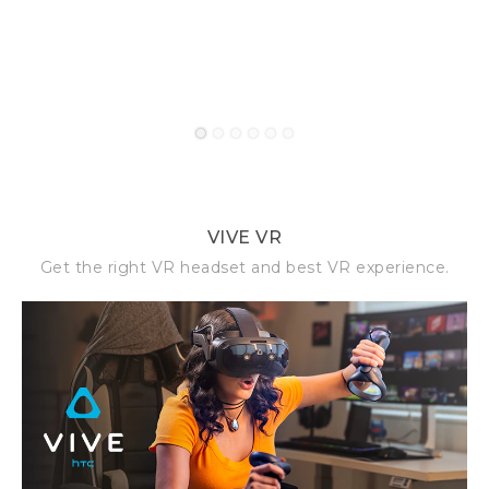
1
2
3
4
5
6
VIVE VR
Get the right VR headset and best VR experience.