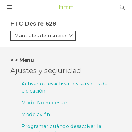
PRODUCTOS
HTC Desire 628‎
VIVE
Manuales de usuario
G REIGNS
SMARTPHONES
< < Menu
ACCESORIOS
Ajustes y seguridad
VIVERSE
Activar o desactivar los servicios de
ubicación
AYUDA
Modo No molestar
Dispositivos y accesorios HTC
Iniciar sesión
Modo avión
Programar cuándo desactivar la