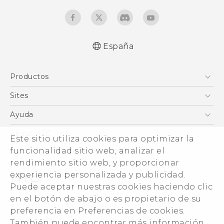
España
Español - Manual de inicio rápido
Productos
Español - Manual de usuario
Español - Guía de información legal y
Smartphones
Sites
seguridad
5G
HTC Vive
Ayuda
English - Quick start guide
VIVE
English - User manual
HTC Dev
Centro de asistencia
About HTC
Este sitio utiliza cookies para optimizar la
Accesorios
Inicio
eCommerce Support
funcionalidad sitio web, analizar el
ESG
rendimiento sitio web, y proporcionar
Información corporativa
experiencia personalizada y publicidad.
Inversores (inglés)
Puede aceptar nuestras cookies haciendo clic
Cookie Preferences
en el botón de abajo o es propietario de su
© 2011-2026 HTC Corporation
preferencia en Preferencias de cookies.
Trabaja con nosotros
También puede encontrar más información
Términos legales