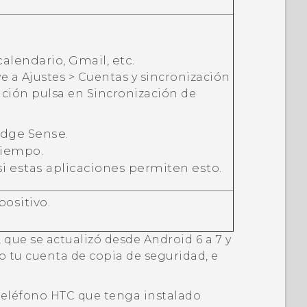
calendario,
Gmail
, etc.
ve a
Ajustes
>
Cuentas y sincronización
uación pulsa en
Sincronización de
dge Sense
.
Tiempo
.
i estas aplicaciones permiten esto.
positivo.
 que se actualizó desde
Android
6 a 7 y
o tu cuenta de copia de seguridad, e
teléfono HTC que tenga instalado