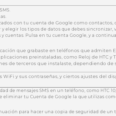
 SMS.
as.
izados con tu cuenta de
Google
como contactos, 
 y elegir los tipos de datos que debes sincronizar, 
 y cuentas
. Pulsa en tu cuenta
Google
, y a contin
licación que grabaste en teléfonos que admiten
E
aplicaciones preinstaladas, como
Reloj
de HTC y
nes de terceros que instalaste, dependiendo de s
es
WiFi
y sus contraseñas, y ciertos ajustes del dis
idad de mensajes SMS en un teléfono, como HTC 10,
ue eliminar tu Cuenta de
Google
la que utilizas com
inuación para hacer una copia de seguridad de un 