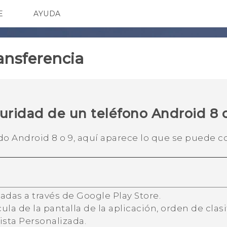
E
AYUDA
spositivos y accesorios HTC
SMARTPHONES
ACCESORIOS
ansferencia
guridad de un teléfono
Android
8 
ado
Android
8 o 9, aquí aparece lo que se puede c
ladas a través de
Google Play Store
.
la de la pantalla de la aplicación, orden de clasi
vista
Personalizada
.