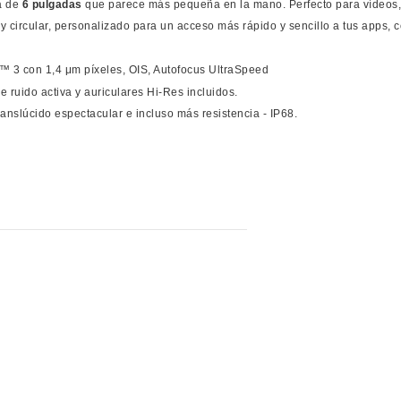
a de
6 pulgadas
que parece más pequeña en la mano. Perfecto para vídeos, 
 circular, personalizado para un acceso más rápido y sencillo a tus apps, co
l™ 3 con 1,4 μm píxeles, OIS, Autofocus UltraSpeed
 ruido activa y auriculares Hi-Res incluidos.
anslúcido espectacular e incluso más resistencia - IP68.