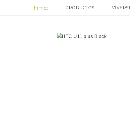
Comprar
PRODUCTOS
VIVERS
VIVE
G REIGNS
Di
HTC
U11+
|
HTC
España