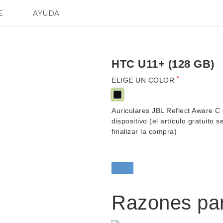
E
AYUDA
spositivos y accesorios HTC
SMARTPHONES
ACCESORIOS
HTC U11+ (128 GB)
*
ELIGE UN COLOR
Auriculares JBL Reflect Aware C
dispositivo (el artículo gratuito 
finalizar la compra)
Razones pa