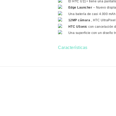
El HTC U11+ tiene una pantall
Edge Launcher
– Nuevo display
Una batería de casi 4.000 mAh
12MP cámara
, HTC UltraPixe
HTC USonic
con cancelación de
Una superficie con un diseño tr
Características