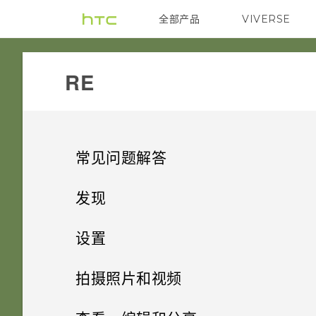
全部产品
VIVERSE
VIVE
RE‎
常见问题解答
GETTING STARTED
发现
GETTING STARTED
认识RE
设置
在手机上下载和安装 RE 应用程
序有些什么要求？
探索基本和高级设置
拍摄照片和视频
存储卡
哪些设备与 RE 应用程序不兼
了解实时取景器