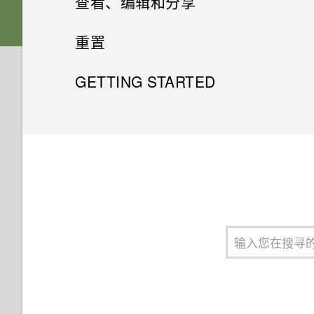
查看、编辑和分享
检查固件更新
电池
容？
下载照片和视频 - 从 RE
重置
打开或关闭超广角
备份媒体文件
防水保护
在配对 RE 和手机时，如何知道
设备列表中的哪一个是 RE？
格式化存储卡
GETTING STARTED
分享照片和视频
拍摄照片
第一次设置 RE
RE 应用程序
RE 应用程序检测不到我的
在手机上下载和安装 RE 应用
将 RE 恢复为出厂设置
将媒体文件从 RE 复制到电脑
录制视频
第一次配对 RE 和手机
RE。怎么办？
腕带
程序有些什么要求？
为何在 RE 与手机连接时互联网
删除照片和视频
录制慢镜头视频
连接 RE 和手机
连接时断时续？
哪些设备与 RE 应用程序不兼
容？
查看照片和视频
创建快镜摄影视频
断开 RE 和手机的连接
RE 是否支持 5GHz WLAN？
在配对 RE 和手机时，如何知
根据类型排序媒体
RE支持哪些 WLAN 安全协议？
道设备列表中的哪一个是 RE？
去除鱼眼效果
为何在设置 RE 应用程序时我找
RE 应用程序检测不到我的
不到某一 WLAN 网络？