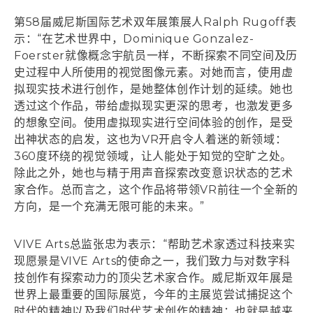
第58届威尼斯国际艺术双年展策展人Ralph Rugoff表
示：“在艺术世界中，Dominique Gonzalez-
Foerster就像概念宇航员一样，不断探索不同空间及历
史过程中人所使用的视觉图像元素。对她而言，使用虚
拟现实技术进行创作，是她整体创作计划的延续。她也
透过这个作品，带给虚拟现实更深的思考，也激发更多
的想象空间。使用虚拟现实进行空间体验的创作，是受
出神状态的启发，这也为VR开启令人着迷的新领域：
360度环绕的视觉领域，让人能处于知觉的空旷之处。
除此之外，她也与精于用声音探索改变意识状态的艺术
家合作。总而言之，这个作品将带领VR前往一个全新的
方向，是一个充满无限可能的未来。”
VIVE Arts总监张忠为表示：“帮助艺术家透过科技来实
现愿景是VIVE Arts的使命之一，我们致力与对数字科
技创作有探索动力的顶尖艺术家合作。威尼斯双年展是
世界上最重要的国际展览，今年的主展览尝试捕捉这个
时代的精神以及我们时代艺术创作的精神：也就是越来