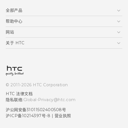
全部产品
区块链智能手机
帮助中心
VIVE
在线客服
网站
支援与服务
HTC Dev
关于 HTC
产品保固说明
HTC Research
ESG
客户服务中心
新闻稿
投资人
隐私政策
© 2011-2026 HTC Corporation
产品安全
HTC 法律文档
加入HTC
隐私联络:
Global-Privacy@htc.com
Security and Privacy Whitepaper
沪公网安备31011502400508号
沪ICP备10214397号-8
|
营业执照