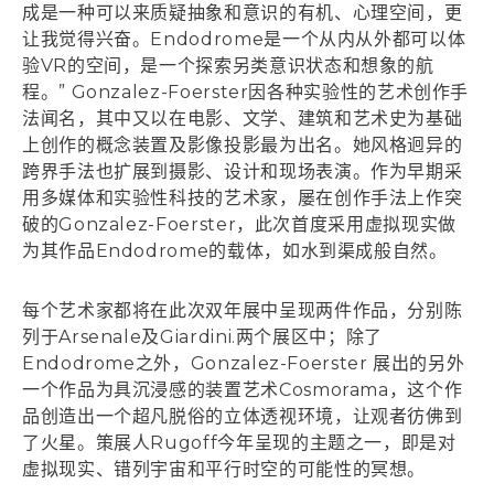
成是一种可以来质疑抽象和意识的有机、心理空间，更
让我觉得兴奋。Endodrome是一个从内从外都可以体
验VR的空间，是一个探索另类意识状态和想象的航
程。” Gonzalez-Foerster因各种实验性的艺术创作手
法闻名，其中又以在电影、文学、建筑和艺术史为基础
上创作的概念装置及影像投影最为出名。她风格迥异的
跨界手法也扩展到摄影、设计和现场表演。作为早期采
用多媒体和实验性科技的艺术家，屡在创作手法上作突
破的Gonzalez-Foerster，此次首度采用虚拟现实做
为其作品Endodrome的载体，如水到渠成般自然。
每个艺术家都将在此次双年展中呈现两件作品，分别陈
列于Arsenale及Giardini.两个展区中；除了
Endodrome之外，Gonzalez-Foerster 展出的另外
一个作品为具沉浸感的装置艺术Cosmorama，这个作
品创造出一个超凡脱俗的立体透视环境，让观者彷佛到
了火星。策展人Rugoff今年呈现的主题之一，即是对
虚拟现实、错列宇宙和平行时空的可能性的冥想。