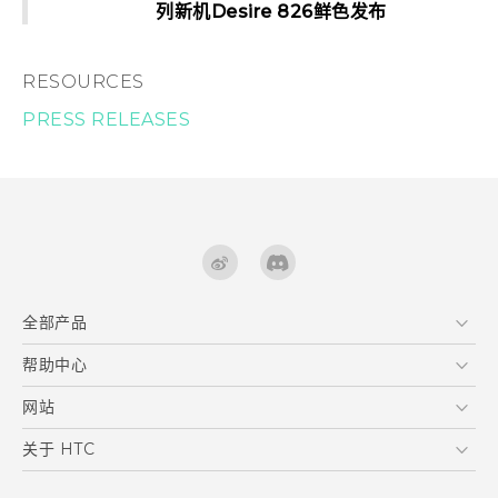
列新机Desire 826鲜色发布
RESOURCES
PRESS RELEASES
全部产品
区块链智能手机
帮助中心
VIVE
在线客服
网站
支援与服务
HTC Dev
关于 HTC
产品保固说明
HTC Research
ESG