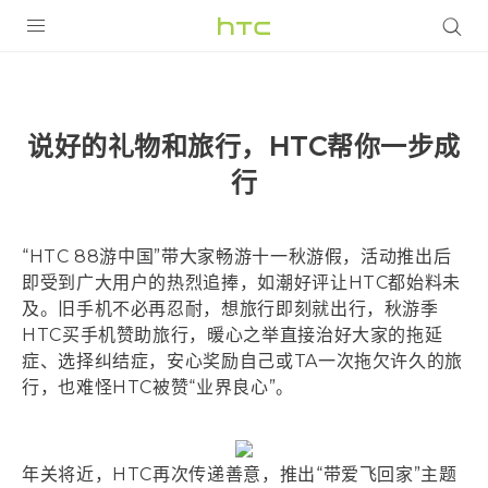
全部产品
VIVE
说好的礼物和旅行，HTC帮你一步成
VIVERSE
行
支持帮助
“HTC 88游中国”带大家畅游十一秋游假，活动推出后
在线客服
即受到广大用户的热烈追捧，如潮好评让HTC都始料未
及。旧手机不必再忍耐，想旅行即刻就出行，秋游季
HTC买手机赞助旅行，暖心之举直接治好大家的拖延
症、选择纠结症，安心奖励自己或TA一次拖欠许久的旅
行，也难怪HTC被赞“业界良心”。
年关将近，HTC再次传递善意，推出“带爱飞回家”主题