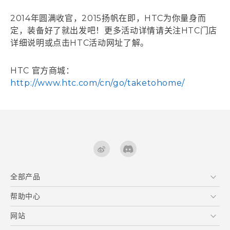
2014年圆满收官，2015扬帆在即，HTC为你量身而
定，装备好了就出发吧！更多活动详情请关注HTC门店
详细说明或点击HTC活动网址了解。
HTC 官方商城：
http://www.htc.com/cn/go/taketohome/
全部产品
区块链智能手机
帮助中心
VIVE
在线客服
网站
支援与服务