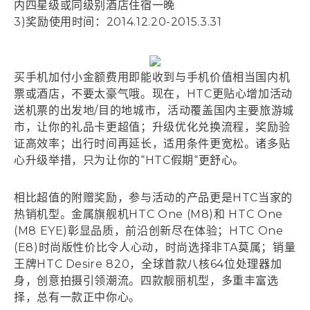
内四星级或同级别酒店住宿一晚
3)奖励使用时间：2014.12.20-2015.3.31
买手机加付小金额费用即能收到与手机价值相当国内机
票或酒店，不要太豪气哦。现在，HTC更贴心增加活动
送机票的出发地/目的地城市，活动覆盖国内主要旅游城
市，让你的礼品卡更超值；升级优化兑换流程，奖励验
证高效率；出行时间再延长，适用条件更宽松。诸多贴
心升级举措，只为让你的“HTC假期“更舒心。
相比超值的附赠奖励，参与活动的产品更是HTC当家的
热销机型。金属旗舰机HTC One (M8)和 HTC One
(M8 EYE)彰显品质，前沿创新尽在体验；HTC One
(E8)时尚版性价比令人心动，时尚选择非TA莫属；销量
王牌HTC Desire 820，全球首款八核64位处理器加
身，创意拍摄引领潮流。四款靓丽机型，多重丰富选
择，总有一款正中你心。