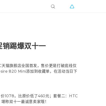
疯狂促销踢爆双十一
日在HTC天猫旗舰店全国首发，售价更是打破底线仅
re 820 Mini添加到收藏单，在活动当日下
，售价1078，比原价低了460元；套餐二：HTC
价钱，堪称双十一最诚意卖家哦！