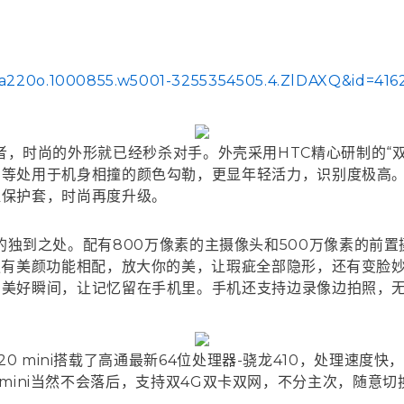
pm=a220o.1000855.w5001-3255354505.4.ZlDAXQ&id=41
机中的佼佼者，时尚的外形就已经秒杀对手。外壳采用HTC精心研制
口等处用于机身相撞的颜色勾勒，更显年轻活力，识别度极高
显保护套，时尚再度升级。
i也有自己的独到之处。配有800万像素的主摄像头和500万像素
更有美颜功能相配，放大你的美，让瑕疵全部隐形，还有变脸
的美好瞬间，让记忆留在手机里。手机还支持边录像边拍照，
 820 mini搭载了高通最新64位处理器-骁龙410，处理
 820 mini当然不会落后，支持双4G双卡双网，不分主次，随