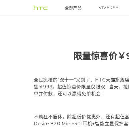
全部产品
VIVERSE
VIVE
限量惊喜价￥99
全民疯抢的“双十一“又到了，HTC天猫旗舰店也是
售￥999。超值惊喜价限量仅限双11当天，抢购
单并付款，还可以赢得免单机会！
不疯狂不罢休，除超低价优惠外，还有超值套餐可供选
Desire 820 Mini+301耳机+智