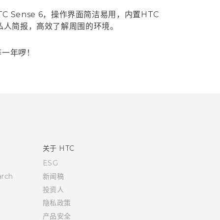
C Sense 6，操作界面简洁易用，内置HTC
的私人简报，高效了解周围的环境。
再等一年啰！
关于 HTC
ESG
rch
新闻稿
投资人
隐私政策
产品安全