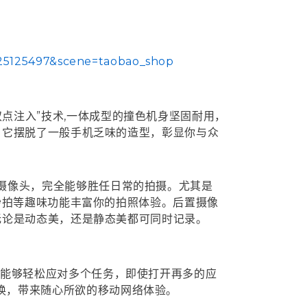
625125497&scene=taobao_shop
的“双点注入”技术,一体成型的撞色机身坚固耐用，
。它摆脱了一般手机乏味的造型，彰显你与众
的前置摄像头，完全能够胜任日常的拍摄。尤其是
妙拍等趣味功能丰富你的拍照体验。后置摄像
无论是动态美，还是静态美都可同时记录。
速度快，能够轻松应对多个任务，即使打开再多的应
意切换，带来随心所欲的移动网络体验。