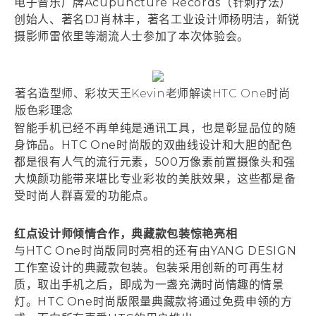
电子音乐厂牌Acupuncture Records（针刺疗法）
创始人、著名DJ肖林丰，著名工业设计师杨明洁，新锐
摄影师雷依里等潮流人士参加了本次体验会。
著名造型师、彩妆天王Kevin老师解读HTC One时尚
版色彩理念
智能手机已经不再单纯是通讯工具，也是彰显品位的随
身饰品。HTC One时尚版的双曲线设计和大胆的配色
都是很有人气的流行元素，500万像素前置摄像头和强
大焕颜功能带来堪比专业彩妆的美肤效果，这些都是备
受时尚人群喜爱的功能点。
红点设计师倾情合作，典藏款包装惊艳亮相
与HTC One时尚版同时亮相的还有由YANG DESIGN
工作室设计的典藏款包装。包装采用创新的可再生材
质，取出手机之后，即成为一盏充满时尚情趣的情景
灯。HTC One时尚版限量典藏款将通过免费申领的方