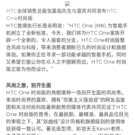
HTC全球销售总裁张嘉临先生与嘉宾共同发布HTC
One时尚版
HTC首席执行长周永明说：“HTC One (M8) 为智能手
机树立了全新标准，今天，我们将为HTC One家族开
辟一个全新的、令人振奋的分支，HTC One时尚版整
合风尚与科技，带来消费者期盼已久的时尚设计和旗舰
体验。如果你正在寻求一部功能卓越的智能手机，同时
又希望它能让你在众人之中脱颖而出，HTC One 时尚
版正是为你而设计。”
风尚之旅，别开生面
HTC One 时尚版的亮相堪称一场别开生面的风尚秀。
来自时尚界的嘉宾、拥有“完美主义强迫症”的网友品鉴
团和关注时尚科技最新趋势的媒体代表共同见证了HTC
One 时尚版的首秀，在最挑剔、最精准、最具品位目光
的审视之下，其“双曲线”设计风格和旗舰级别的使用体
验获得一致认可。著名造型师、彩妆天王Kevin老师，