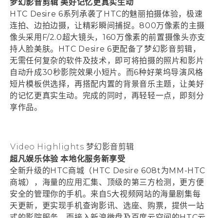
梦幻影音剪辑 美好记忆更真实生动
HTC Desire 6系列承袭了HTC的魅丽拍摄体验，极速
连拍、边拍边摄，让精彩瞬间捕捉。800万像素的主摄
像头采用F/2.0超大镜头，160万像素的前置摄像头亦支
持人脸美肤。HTC Desire 6更配备了梦幻影音剪辑，
无需任何复杂的软件及技术，即可将拍摄的照片和影片
自动升成30秒影院效果小短片。而6种好莱坞导演风格
短片模板供选择，再搭配内置的背景音乐主题，让美好
的记忆更真实生动。完成的同时，再轻轻一点，即刻分
享作品。
Video Highlights 梦幻影音剪辑
超凡娱乐体验 本地化服务新享受
全新升级的HTC商城（HTC Desire 608t为MM-HTC
商城），海量的应用汇集、顶级的第三方检测，更方便
安全的管理你的手机。来自5大视频网站的海量剧集每
天更新，更实现手机查询影讯、选座、购票，提供一站
式的影院服务。而接入新浪微盘及百度云空间的HTC云