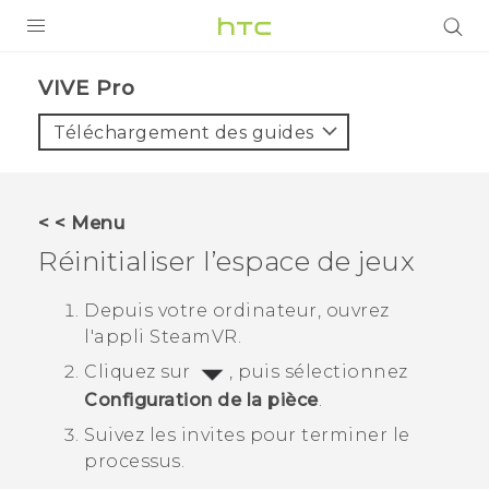
PRODUITS
VIVE Pro‎
VIVE
Téléchargement des guides
G REIGNS
SMARTPHONES
< < Menu
VIVERSE
Réinitialiser l’espace de jeux
SUPPORT
Depuis votre ordinateur, ouvrez
l'appli
SteamVR
.
Appareils HTC & Accessoires
Cliquez sur
, puis sélectionnez
Achat & Règlement Questions
Configuration de la pièce
.
Suivez les invites pour terminer le
processus.