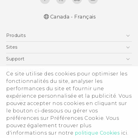
Canada - Français
Produits
5G
Sites
Téléphone Intelligent
HTC Dev
Support
EXODUS
Téléphone Intelligent et Accessoires
À propos de HTC
Ce site utilise des cookies pour optimiser les
VIVE
Statut de la commande
ESG
fonctionnalités du site, analyser les
VIVEPORT
Aide à la commande
performances du site et fournir une
Investisseurs (Anglais)
expérience personnalisée et la publicité. Vous
Politique de garantie
Sécurité du produit
pouvez accepter nos cookies en cliquant sur
Politique de confidentialité
le bouton ci-dessous ou gérer vos
© 2011-2026 HTC Corporation
préférences sur Préférences Cookie. Vous
Carrières
Documents légaux HTC
pouvez également trouver plus
Security and Privacy Whitepaper
d'informations sur notre
politique Cookies
ici.