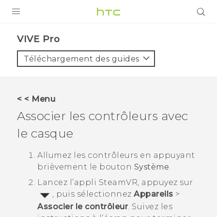
PRODUITS
VIVE Pro‎
VIVE
Téléchargement des guides
G REIGNS
SMARTPHONES
< < Menu
VIVERSE
Associer les contrôleurs avec
le casque
SUPPORT
Appareils HTC & Accessoires
Allumez les contrôleurs en appuyant
brièvement le bouton
Système
.
Achat & Règlement Questions
Lancez l’appli
SteamVR
, appuyez sur
, puis sélectionnez
Appareils
>
Associer le contrôleur
. Suivez les