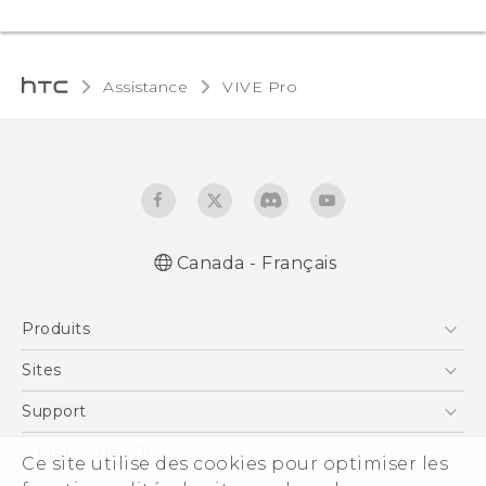
Assistance
VIVE Pro‎
Canada - Français
Produits
5G
Sites
Téléphone Intelligent
HTC Dev
Support
EXODUS
Téléphone Intelligent et Accessoires
À propos de HTC
Ce site utilise des cookies pour optimiser les
VIVE
Statut de la commande