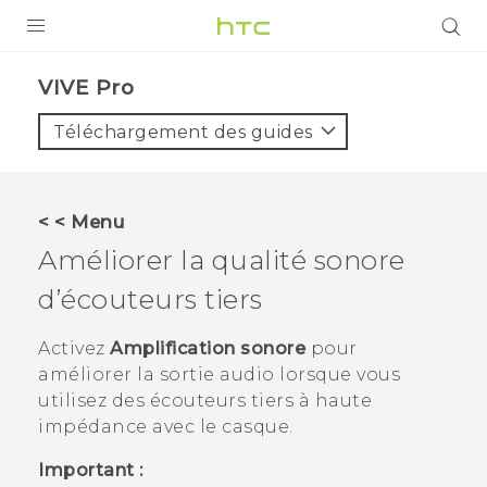
PRODUITS
VIVE Pro‎
VIVE
Téléchargement des guides
G REIGNS
SMARTPHONES
< < Menu
VIVERSE
Améliorer la qualité sonore
d’écouteurs tiers
SUPPORT
Appareils HTC & Accessoires
Activez
Amplification sonore
pour
améliorer la sortie audio lorsque vous
Achat & Règlement Questions
utilisez des écouteurs tiers à haute
impédance avec le casque.
Important :