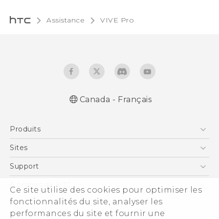
Assistance
VIVE Pro‎
Canada - Français
Produits
5G
Sites
Téléphone Intelligent
HTC Dev
Support
EXODUS
Téléphone Intelligent et Accessoires
À propos de HTC
Ce site utilise des cookies pour optimiser les
VIVE
Statut de la commande
fonctionnalités du site, analyser les
ESG
VIVEPORT
performances du site et fournir une
Aide à la commande
Investisseurs (Anglais)