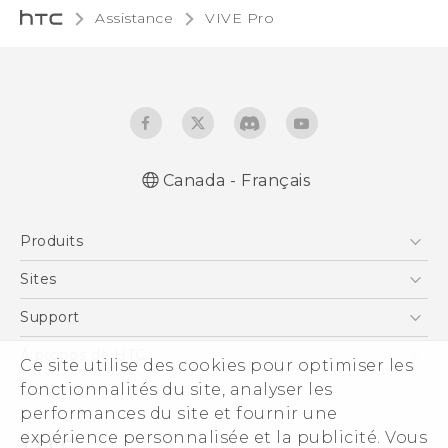
Assistance
VIVE Pro‎
Canada - Français
Produits
5G
Sites
Téléphone Intelligent
HTC Dev
Support
EXODUS
Téléphone Intelligent et Accessoires
À propos de HTC
Ce site utilise des cookies pour optimiser les
VIVE
Statut de la commande
fonctionnalités du site, analyser les
ESG
VIVEPORT
performances du site et fournir une
Aide à la commande
Investisseurs (Anglais)
expérience personnalisée et la publicité. Vous
Politique de garantie