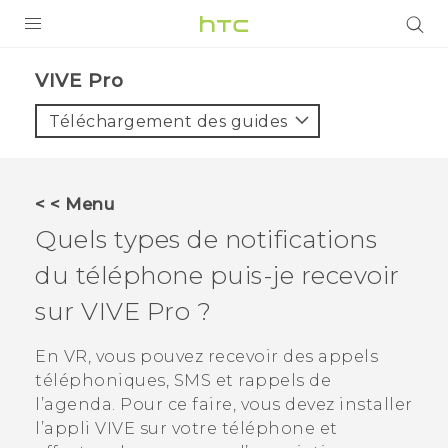
PRODUITS
VIVE Pro‎
VIVE
Téléchargement des guides
G REIGNS
SMARTPHONES
< < Menu
VIVERSE
Quels types de notifications
du téléphone puis-je recevoir
SUPPORT
sur
VIVE Pro
?
Appareils HTC & Accessoires
Achat & Règlement Questions
En VR, vous pouvez recevoir des appels
téléphoniques, SMS et rappels de
l’agenda. Pour ce faire, vous devez installer
l’appli
VIVE
sur votre téléphone et