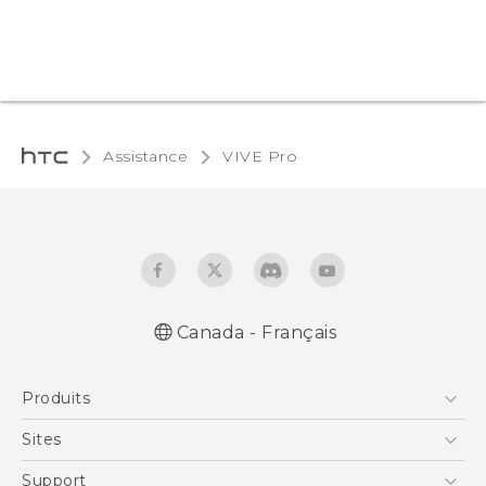
Assistance
VIVE Pro‎
Canada - Français
Produits
5G
Sites
Téléphone Intelligent
HTC Dev
Support