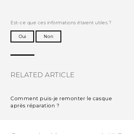
Est-ce que ces informations étaient utiles ?
Oui
Non
Merci ! Vos commentaires aident les autres à
voir les informations les plus utiles.
RELATED ARTICLE
Comment puis-je remonter le casque
après réparation ?