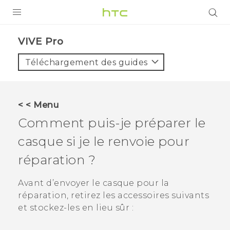
PRODUITS
VIVE Pro‎
VIVE
Téléchargement des guides
G REIGNS
SMARTPHONES
< < Menu
VIVERSE
Comment puis-je préparer le
casque si je le renvoie pour
SUPPORT
réparation ?
Appareils HTC & Accessoires
Achat & Règlement Questions
Avant d’envoyer le casque pour la
réparation, retirez les accessoires suivants
et stockez-les en lieu sûr :