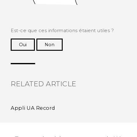
Est-ce que ces informations étaient utiles ?
Oui
Non
Merci ! Vos commentaires aident les autres à
voir les informations les plus utiles.
RELATED ARTICLE
Appli UA Record