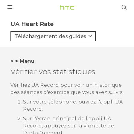
PRODUITS
UA Heart Rate‎
VIVE
Téléchargement des guides
G REIGNS
SMARTPHONES
< < Menu
VIVERSE
Vérifier vos statistiques
SUPPORT
Vérifiez
UA Record
pour voir un historique
des séances d'exercice que vous avez suivis.
Appareils HTC & Accessoires
Sur votre téléphone, ouvrez l'appli
UA
Achat & Règlement Questions
Record
.
Sur l'écran principal de l'appli
UA
Record
, appuyez sur la vignette de
l'entraînement.