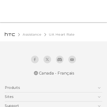
Assistance
UA Heart Rate‎
Canada - Français
Française - Mode d'emploi
Produits
English - User manual
5G
Sites
Téléphone Intelligent
HTC Dev
Support