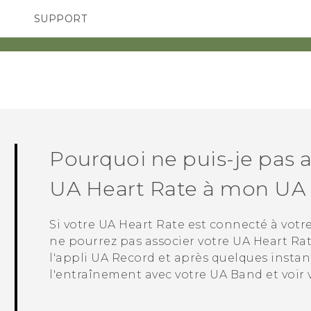
SUPPORT
pareils HTC & Accessoires
SMARTPHONES
Achat & Règlement Quest
Pourquoi ne puis-je pas 
UA Heart Rate
à mon
UA
Si votre
UA Heart Rate
est connecté à votre
ne pourrez pas associer votre
UA Heart Ra
l'appli
UA Record
et après quelques instan
l'entraînement avec votre
UA Band
et voir