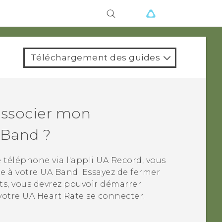
ions
Téléchargement des guides
associer mon
 Band
?
 téléphone via l'appli
UA Record
, vous
te
à votre
UA Band
. Essayez de fermer
ts, vous devrez pouvoir démarrer
 votre
UA Heart Rate
se connecter.