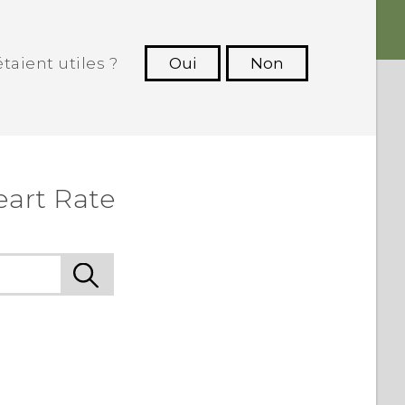
taient utiles ?
Oui
Non
utres à voir les informations les plus
utiles.
art Rate