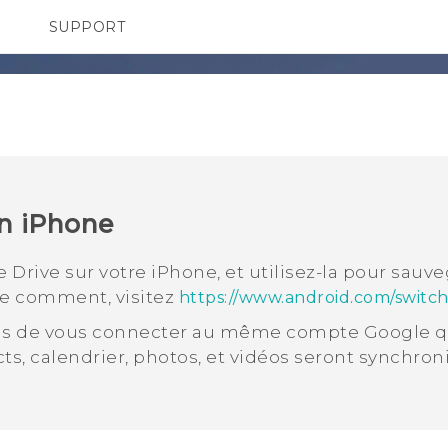
SUPPORT
pareils HTC & Accessoires
SMARTPHONES
Achat & Règlement Quest
un
iPhone
e Drive
sur votre
iPhone
, et utilisez-la pour sauv
re comment, visitez
https://www.android.com/switch
vous de vous connecter au même compte
Google
q
ts, calendrier, photos, et vidéos seront synchron