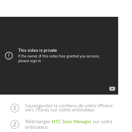
Français
Sauvegardez le contenu de votre iPhone
1
vers iTunes sur votre ordinateur.
Téléchargez
sur votre
HTC Sync Manager
2
ordinateur.