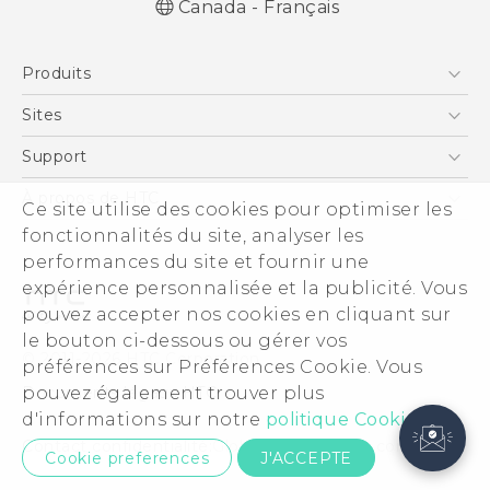
Canada - Français
Produits
5G
Sites
Téléphone Intelligent
HTC Dev
Support
EXODUS
Téléphone Intelligent et Accessoires
À propos de HTC
Ce site utilise des cookies pour optimiser les
VIVE
Statut de la commande
fonctionnalités du site, analyser les
ESG
VIVEPORT
performances du site et fournir une
Aide à la commande
Investisseurs (Anglais)
expérience personnalisée et la publicité. Vous
Politique de garantie
Sécurité du produit
pouvez accepter nos cookies en cliquant sur
Politique de confidentialité
le bouton ci-dessous ou gérer vos
© 2011-2026 HTC Corporation
préférences sur Préférences Cookie. Vous
Carrières
pouvez également trouver plus
Documents légaux HTC
Security and Privacy Whitepaper
d'informations sur notre
politique Cookies
ici.
Contact confidentialité:
Global-Privacy@htc.com
Cookie preferences
J'ACCEPTE