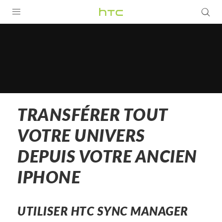
Transfert
HTC
PRODUITS
VIVE
depuis
G REIGNS
un
SMARTPHONES
iPhone
TRANSFÉRER TOUT
VIVERSE
|
VOTRE UNIVERS
SUPPORT
DEPUIS VOTRE ANCIEN
Appareils HTC & Accessoires
HTC
IPHONE
Achat & Règlement Questions
Canada
-
UTILISER HTC SYNC MANAGER